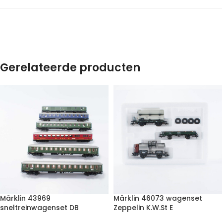
Gerelateerde producten
Märklin 43969
Märklin 46073 wagenset
sneltreinwagenset DB
Zeppelin K.W.St E