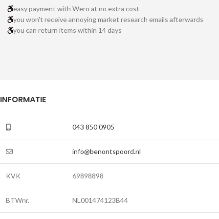
easy payment with Wero at no extra cost
you won't receive annoying market research emails afterwards
you can return items within 14 days
INFORMATIE
043 850 0905
info@benontspoord.nl
KVK
69898898
BTWnr.
NL001474123B44