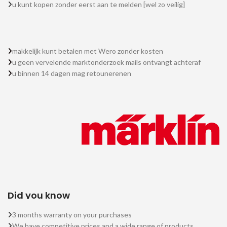
u kunt kopen zonder eerst aan te melden [wel zo veilig]
makkelijk kunt betalen met Wero zonder kosten
u geen vervelende marktonderzoek mails ontvangt achteraf
u binnen 14 dagen mag retounerenen
Did you know
3 months warranty on your purchases
We have competitive prices and a wide range of products