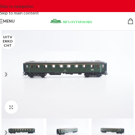
Skip to navigation
Skip to main content
MENU
UITV
ERKO
CHT
Click to enlarge