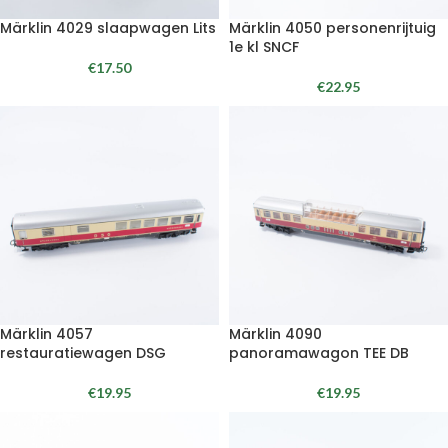
Märklin 4029 slaapwagen Lits
Märklin 4050 personenrijtuig
1e kl SNCF
€
17.50
€
22.95
Märklin 4057
Märklin 4090
restauratiewagen DSG
panoramawagon TEE DB
€
19.95
€
19.95