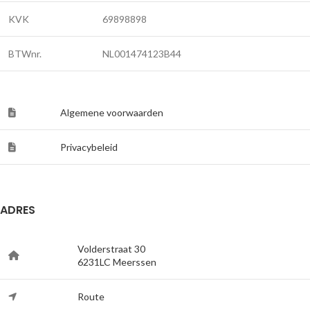
KVK
69898898
BTWnr.
NL001474123B44
Algemene voorwaarden
Privacybeleid
ADRES
Volderstraat 30
6231LC Meerssen
Route