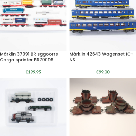
Märklin 37091 BR sggoorrs
Märklin 42643 Wagenset IC+
Cargo sprinter BR700DB
NS
€
199.95
€
99.00