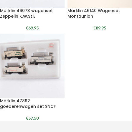
Märklin 46073 wagenset
Märklin 46140 Wagenset
Zeppelin K.W.St E
Montaunion
€
69.95
€
89.95
Märklin 47892
goederenwagen set SNCF
€
57.50