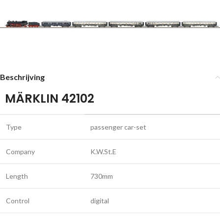
Beschrijving
MÄRKLIN 42102
Type
passenger car-set
Company
K.W.St.E
Length
730mm
Control
digital