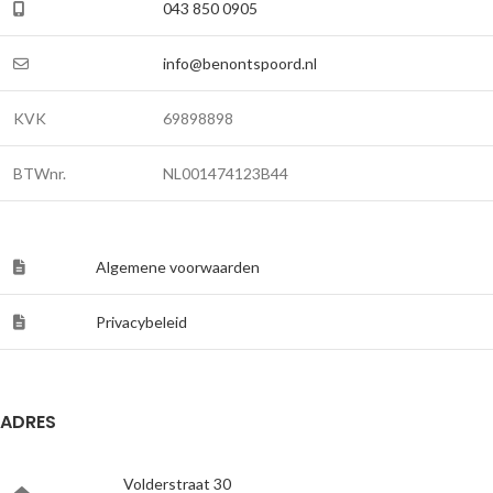
043 850 0905
info@benontspoord.nl
KVK
69898898
BTWnr.
NL001474123B44
Algemene voorwaarden
Privacybeleid
ADRES
Volderstraat 30