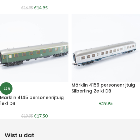
€
14.95
€
16.95
Märklin 4159 personenrijtuig
-12%
Silberling 2e kl DB
Märklin 4145 personenrijtuig
1ekl DB
€
19.95
€
17.50
€
19.95
Wist u dat