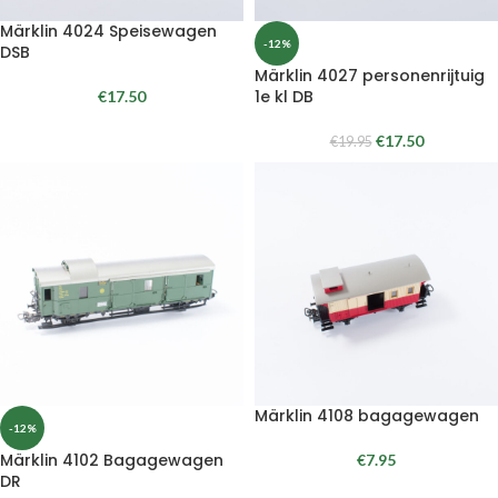
Märklin 4024 Speisewagen
-12%
DSB
Märklin 4027 personenrijtuig
1e kl DB
€
17.50
€
17.50
€
19.95
Märklin 4108 bagagewagen
-12%
Märklin 4102 Bagagewagen
€
7.95
DR