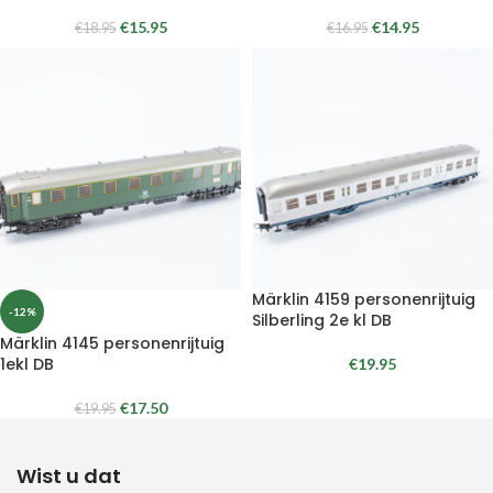
€
15.95
€
14.95
€
18.95
€
16.95
Märklin 4159 personenrijtuig
-12%
Silberling 2e kl DB
Märklin 4145 personenrijtuig
1ekl DB
€
19.95
€
17.50
€
19.95
Wist u dat