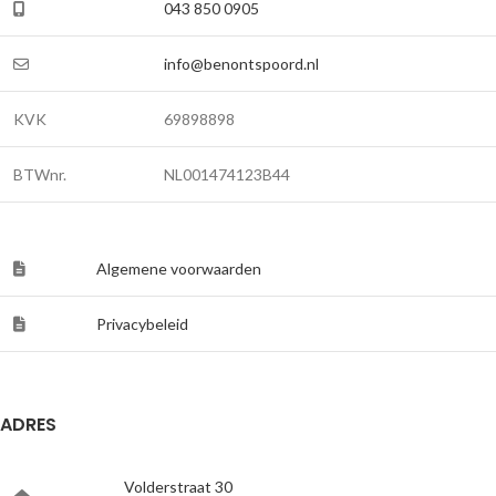
043 850 0905
info@benontspoord.nl
KVK
69898898
BTWnr.
NL001474123B44
Algemene voorwaarden
Privacybeleid
ADRES
Volderstraat 30