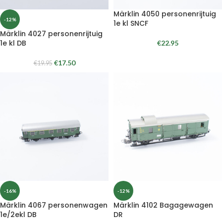
Märklin 4050 personenrijtuig
-12%
1e kl SNCF
Märklin 4027 personenrijtuig
1e kl DB
€
22.95
€
17.50
€
19.95
-16%
-12%
Märklin 4067 personenwagen
Märklin 4102 Bagagewagen
1e/2ekl DB
DR