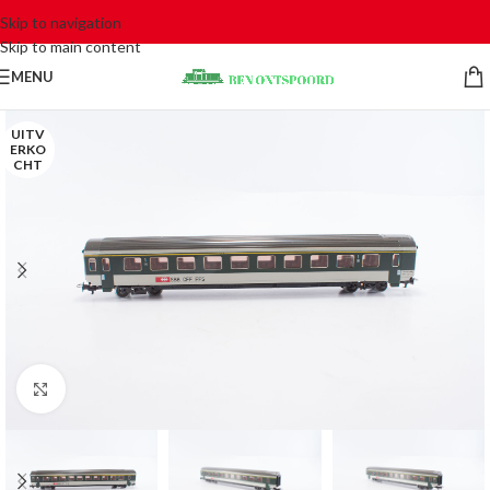
Skip to navigation
Skip to main content
MENU
UITV
ERKO
CHT
Click to enlarge