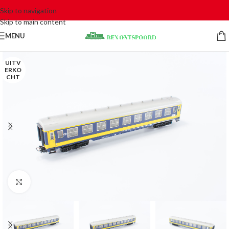
Skip to navigation
Skip to main content
MENU
UITV
ERKO
CHT
Click to enlarge