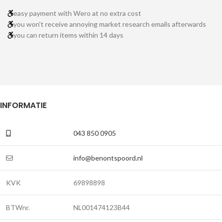
easy payment with Wero at no extra cost
you won't receive annoying market research emails afterwards
you can return items within 14 days
INFORMATIE
043 850 0905
info@benontspoord.nl
KVK
69898898
BTWnr.
NL001474123B44