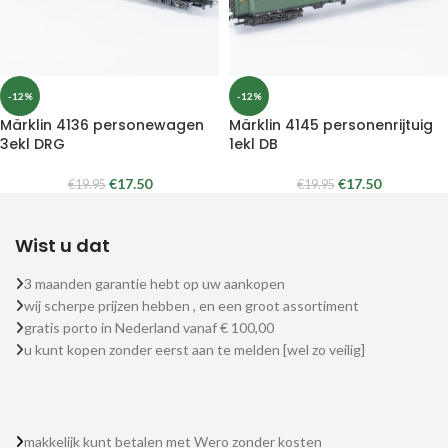
-12%
-12%
Märklin 4136 personewagen
Märklin 4145 personenrijtuig
3ekl DRG
1ekl DB
€
17.50
€
17.50
€
19.95
€
19.95
Wist u dat
3 maanden garantie hebt op uw aankopen
wij scherpe prijzen hebben , en een groot assortiment
gratis porto in Nederland vanaf € 100,00
u kunt kopen zonder eerst aan te melden [wel zo veilig]
makkelijk kunt betalen met Wero zonder kosten