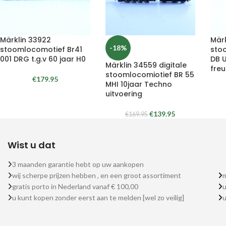
Märklin 33922
Märk
-18%
stoomlocomotief Br41
sto
001 DRG t.g.v 60 jaar H0
DB 
Märklin 34559 digitale
fre
stoomlocomiotief BR 55
€
179.95
MHI 10jaar Techno
uitvoering
€
139.95
€
169.95
Wist u dat
3 maanden garantie hebt op uw aankopen
wij scherpe prijzen hebben , en een groot assortiment
m
gratis porto in Nederland vanaf € 100,00
u
u kunt kopen zonder eerst aan te melden [wel zo veilig]