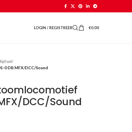
LOGIN / REGISTREER
€
0.00
gitaal
/
001-0 DB MFX/DCC/Sound
stoomlocomotief
 MFX/DCC/Sound