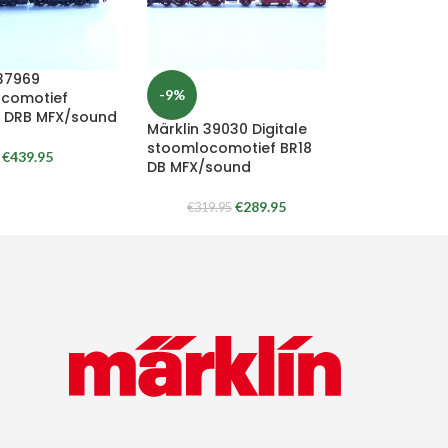
 37969
-9%
comotief
 DRB MFX/sound
Märklin 39030 Digitale
stoomlocomotief BR18
€
439.95
DB MFX/sound
€
289.95
€
319.95