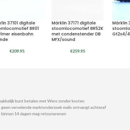
lin 37101 digitale
Märklin 37171 digitale
Märklin
omlocomotief BR01
stoomlocomotief BR52K
stoomlo
Ulmer eisenbahn
met condenstender DB
Gt2x4/4
unde
MFX/sound
€
209.95
€
259.95
akkelijk kunt betalen met Wero zonder kosten
 geen vervelende marktonderzoek mails ontvangt achteraf
u binnen 14 dagen mag retounerenen