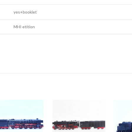
yes+booklet
MHI etition