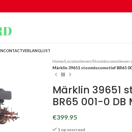
EN
CONTACT
VERLANGLIJST
Home
/
Locomotieven
/
Stoomlocomotieven di
Märklin 39651 stoomlocomotief BR65 
Märklin 39651 
BR65 001-0 DB
€
399.95
1 op voorraad