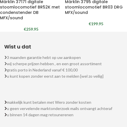
Märklin 37171 digitale
Märklin 3795 digitale
stoomlocomotief BR52K met
stoomlocomotief BR03 DRG
condenstender DB
MFX/sound
MFX/sound
€
199.95
€
259.95
Wist u dat
3 maanden garantie hebt op uw aankopen
wij scherpe prijzen hebben , en een groot assortiment
gratis porto in Nederland vanaf € 100,00
u kunt kopen zonder eerst aan te melden [wel zo veilig]
makkelijk kunt betalen met Wero zonder kosten
u geen vervelende marktonderzoek mails ontvangt achteraf
u binnen 14 dagen mag retounerenen