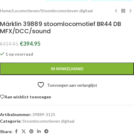
Home
/
Locomotieven
/
Stoomlocomotieven digitaal
Märklin 39889 stoomlocomotief BR44 DB
MFX/DCC/sound
€
394.95
€
419.95
1 op voorraad
IN WINKELMAND
Toevoegen aan verlanglijst
Aan wishlist toevoegen
Artikelnummer:
39889-3125
Categorie:
Stoomlocomotieven digitaal
Share: