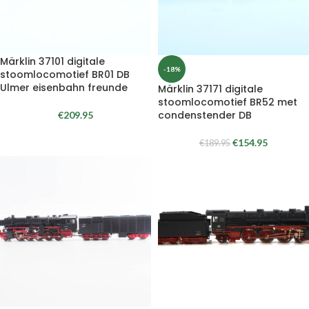
Märklin 37101 digitale
-18%
stoomlocomotief BR01 DB
Ulmer eisenbahn freunde
Märklin 37171 digitale
stoomlocomotief BR52 met
condenstender DB
€
209.95
€
154.95
€
189.95