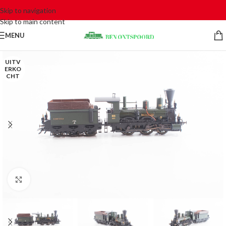
Skip to navigation
Skip to main content
MENU
UITV
ERKO
CHT
Click to enlarge