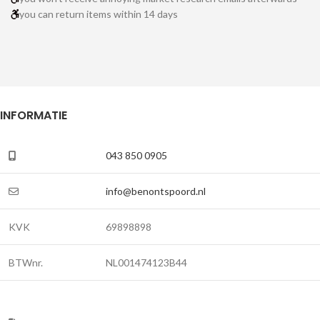
you can return items within 14 days
INFORMATIE
043 850 0905
info@benontspoord.nl
KVK
69898898
BTWnr.
NL001474123B44