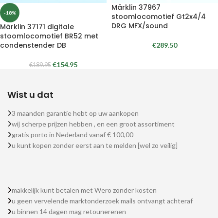
Märklin 37967
-18%
stoomlocomotief Gt2x4/4
DRG MFX/sound
Märklin 37171 digitale
stoomlocomotief BR52 met
condenstender DB
€
289.50
€
154.95
€
189.95
Wist u dat
3 maanden garantie hebt op uw aankopen
wij scherpe prijzen hebben , en een groot assortiment
gratis porto in Nederland vanaf € 100,00
u kunt kopen zonder eerst aan te melden [wel zo veilig]
makkelijk kunt betalen met Wero zonder kosten
u geen vervelende marktonderzoek mails ontvangt achteraf
u binnen 14 dagen mag retounerenen