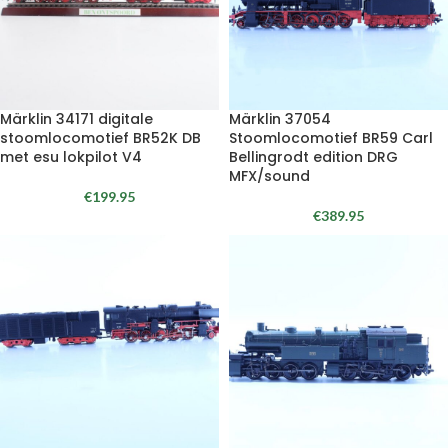
Märklin 34171 digitale
Märklin 37054
stoomlocomotief BR52K DB
Stoomlocomotief BR59 Carl
met esu lokpilot V4
Bellingrodt edition DRG
MFX/sound
€
199.95
€
389.95