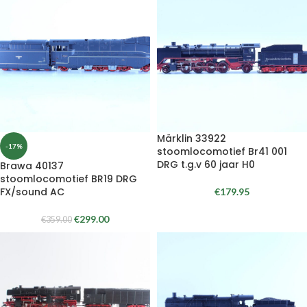
Märklin 33922
-17%
stoomlocomotief Br41 001
DRG t.g.v 60 jaar H0
Brawa 40137
stoomlocomotief BR19 DRG
FX/sound AC
€
179.95
€
299.00
€
359.00