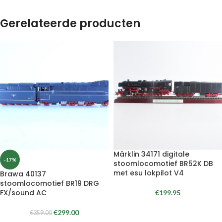
Gerelateerde producten
Märklin 34171 digitale
-17%
stoomlocomotief BR52K DB
met esu lokpilot V4
Brawa 40137
stoomlocomotief BR19 DRG
FX/sound AC
€
199.95
€
299.00
€
359.00