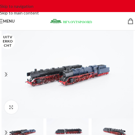
Skip to navigation
Skip to main content
MENU
UITV
ERKO
CHT
Click to enlarge