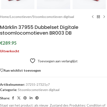
Home
/
Locomotieven
/
Stoomlocomotieven digitaal
Märklin 37955 Dubbelset Digitale
stoomlocomotieven BR003 DB
€
289.95
Uitverkocht
Toevoegen aan verlanglijst
Aan wishlist toevoegen
Artikelnummer:
37255-27321y7
Categorie:
Stoomlocomotieven digitaal
Share:
Staat van het product: als nieuw
Zustand des Produktes:
Condition of