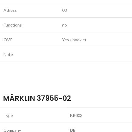
Adress
03
Functions
no
OVP
Yes+ booklet
Note
MÄRKLIN 37955-02
Type
BR003
Company
DB