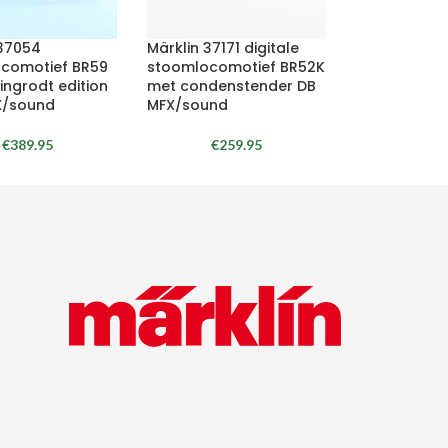
 37054
Märklin 37171 digitale
comotief BR59
stoomlocomotief BR52K
lingrodt edition
met condenstender DB
X/sound
MFX/sound
€
389.95
€
259.95