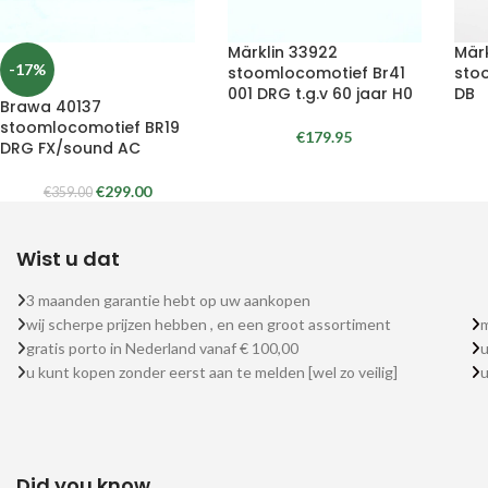
Märklin 33922
Märk
-17%
stoomlocomotief Br41
sto
001 DRG t.g.v 60 jaar H0
DB
Brawa 40137
stoomlocomotief BR19
€
179.95
DRG FX/sound AC
€
299.00
€
359.00
Wist u dat
3 maanden garantie hebt op uw aankopen
wij scherpe prijzen hebben , en een groot assortiment
m
gratis porto in Nederland vanaf € 100,00
u
u kunt kopen zonder eerst aan te melden [wel zo veilig]
Did you know