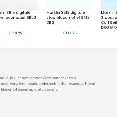
lin 3615 digitale
Märklin 3618 digitale
Märklin
omlocomotief BR50
stoomlocomotief BR18
Stoomlo
DRG
Carl Bel
DRG MF
€
114.95
€
114.95
akkelijk kunt betalen met Wero zonder kosten
 geen vervelende marktonderzoek mails ontvangt achteraf
u binnen 14 dagen mag retounerenen