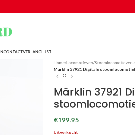
EN
CONTACT
VERLANGLIJST
Home
/
Locomotieven
/
Stoomlocomotieven di
Märklin 37921 Digitale stoomlocomoti
Märklin 37921 Di
stoomlocomoti
€
199.95
Uitverkocht