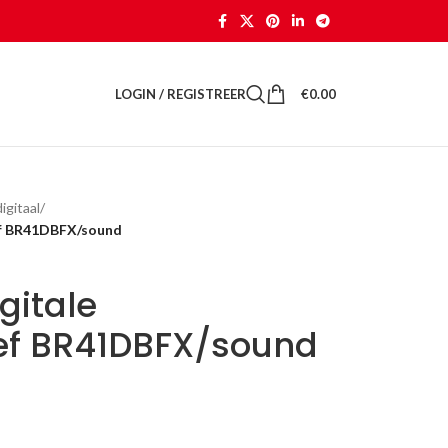
LOGIN / REGISTREER
€
0.00
gitaal
/
ef BR41DBFX/sound
gitale
ef BR41DBFX/sound