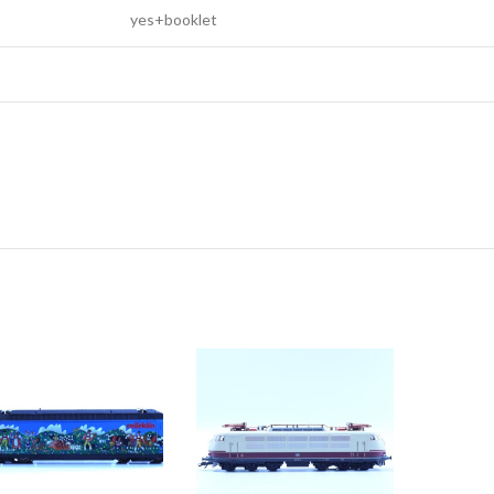
yes+booklet