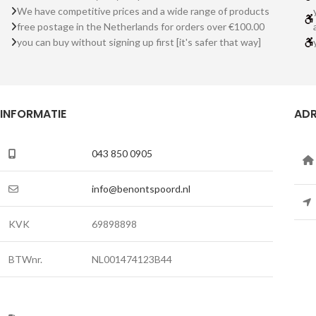
We have competitive prices and a wide range of products
free postage in the Netherlands for orders over €100.00
you can buy without signing up first [it's safer that way]
INFORMATIE
ADR
043 850 0905
info@benontspoord.nl
KVK
69898898
BTWnr.
NL001474123B44