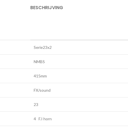
BESCHRIJVING
Serie23x2
NMBS
415mm
FX/sound
23
4 F.I horn