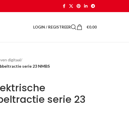
LOGIN / REGISTREER
€
0.00
ven digitaal
/
bbeltractie serie 23 NMBS
lektrische
eltractie serie 23