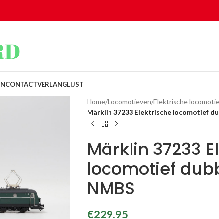
EN
CONTACT
VERLANGLIJST
Home
/
Locomotieven
/
Elektrische locomotie
Märklin 37233 Elektrische locomotief du
Märklin 37233 E
locomotief dubb
NMBS
€
229.95