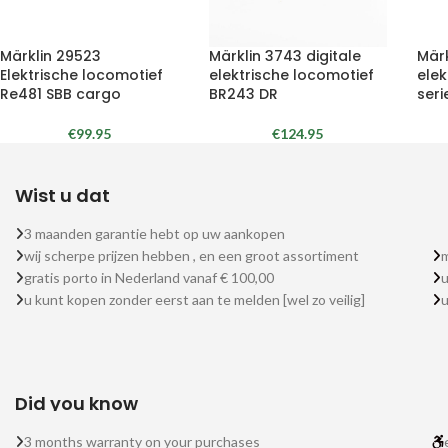
Märklin 29523
Märklin 3743 digitale
Märk
Elektrische locomotief
elektrische locomotief
elek
Re481 SBB cargo
BR243 DR
seri
€
99.95
€
124.95
Wist u dat
3 maanden garantie hebt op uw aankopen
wij scherpe prijzen hebben , en een groot assortiment
m
gratis porto in Nederland vanaf € 100,00
u
u kunt kopen zonder eerst aan te melden [wel zo veilig]
Did you know
3 months warranty on your purchases