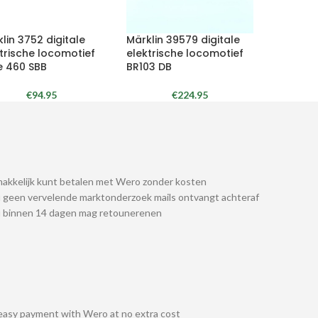
lin 3752 digitale
Märklin 39579 digitale
trische locomotief
elektrische locomotief
e 460 SBB
BR103 DB
€
94.95
€
224.95
akkelijk kunt betalen met Wero zonder kosten
 geen vervelende marktonderzoek mails ontvangt achteraf
u binnen 14 dagen mag retounerenen
easy payment with Wero at no extra cost