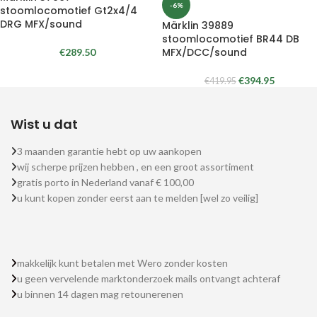
-6%
stoomlocomotief Gt2x4/4
DRG MFX/sound
Märklin 39889
stoomlocomotief BR44 DB
MFX/DCC/sound
€
289.50
€
394.95
€
419.95
Wist u dat
3 maanden garantie hebt op uw aankopen
wij scherpe prijzen hebben , en een groot assortiment
gratis porto in Nederland vanaf € 100,00
u kunt kopen zonder eerst aan te melden [wel zo veilig]
makkelijk kunt betalen met Wero zonder kosten
u geen vervelende marktonderzoek mails ontvangt achteraf
u binnen 14 dagen mag retounerenen