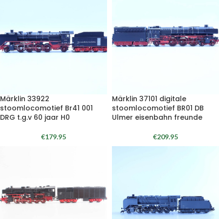
Märklin 33922
Märklin 37101 digitale
stoomlocomotief Br41 001
stoomlocomotief BR01 DB
DRG t.g.v 60 jaar H0
Ulmer eisenbahn freunde
€
179.95
€
209.95