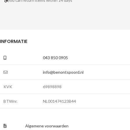
you can return items within 14 days
INFORMATIE
043 850 0905
info@benontspoord.nl
KVK
69898898
BTWnr.
NL001474123B44
Algemene voorwaarden