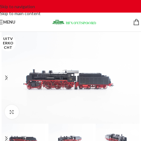
Skip to navigation
Skip to main content
MENU
UITV
ERKO
CHT
Click to enlarge