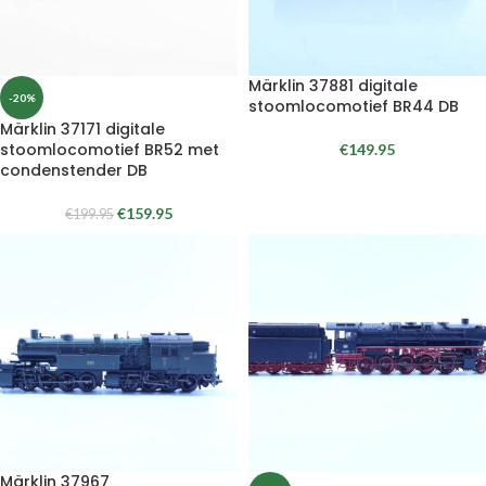
Märklin 37881 digitale
-20%
stoomlocomotief BR44 DB
Märklin 37171 digitale
stoomlocomotief BR52 met
€
149.95
condenstender DB
€
159.95
€
199.95
Märklin 37967