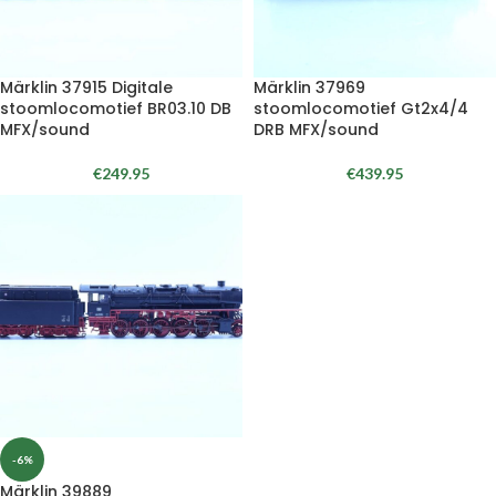
Märklin 37915 Digitale
Märklin 37969
stoomlocomotief BR03.10 DB
stoomlocomotief Gt2x4/4
MFX/sound
DRB MFX/sound
€
249.95
€
439.95
-6%
Märklin 39889