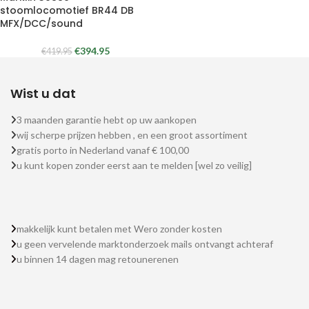
stoomlocomotief BR44 DB
MFX/DCC/sound
€
394.95
€
419.95
Wist u dat
3 maanden garantie hebt op uw aankopen
wij scherpe prijzen hebben , en een groot assortiment
gratis porto in Nederland vanaf € 100,00
u kunt kopen zonder eerst aan te melden [wel zo veilig]
makkelijk kunt betalen met Wero zonder kosten
u geen vervelende marktonderzoek mails ontvangt achteraf
u binnen 14 dagen mag retounerenen