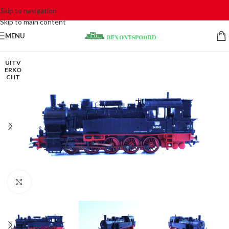
Skip to navigation
Skip to main content
MENU
UITV
ERKO
CHT
Click to enlarge