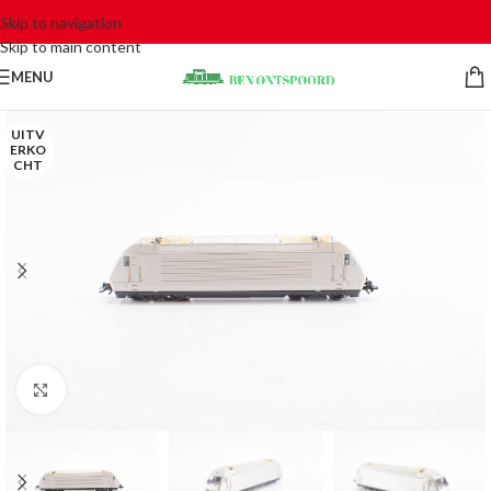
Skip to navigation
Skip to main content
MENU
UITV
ERKO
CHT
Click to enlarge