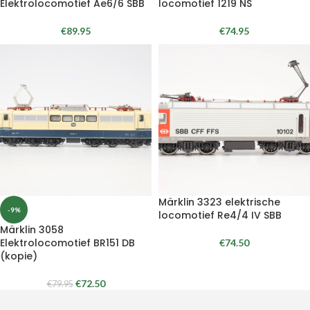
Elektrolocomotief Ae6/6 SBB
locomotief 1219 NS
€
89.95
€
74.95
Märklin 3323 elektrische
-9%
locomotief Re4/4 IV SBB
Märklin 3058
Elektrolocomotief BR151 DB
€
74.50
(kopie)
€
72.50
€
79.95