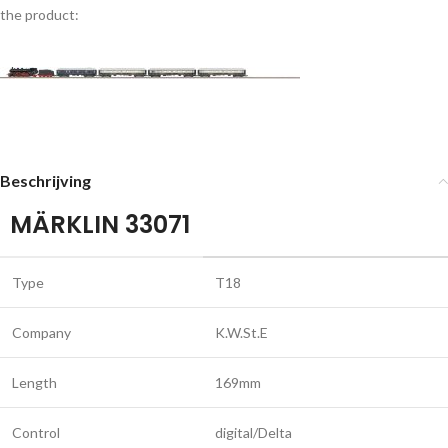
the product:
Beschrijving
MÄRKLIN 33071
Type
T18
Company
K.W.St.E
Length
169mm
Control
digital/Delta