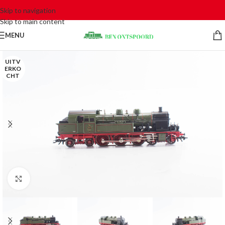
Skip to navigation
Skip to main content
MENU
UITV
ERKO
CHT
Click to enlarge