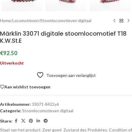
Home
/
Locomotieven
/
Stoomlocomotieven digitaal
Märklin 33071 digitale stoomlocomotief T18
K.W.St.E
€
92.50
Uitverkocht
Toevoegen aan verlanglijst
Aan wishlist toevoegen
Artikelnummer:
33071-8422y6
Categorie:
Stoomlocomotieven digitaal
Share:
Staat van het product: Zeer goed
Zustand des Produktes:
Condition of