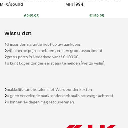
MFX/sound
MHI 1994
€
249.95
€
159.95
Wist u dat
3 maanden garantie hebt op uw aankopen
wij scherpe prijzen hebben , en een groot assortiment
gratis porto in Nederland vanaf € 100,00
u kunt kopen zonder eerst aan te melden [wel zo veilig]
makkelijk kunt betalen met Wero zonder kosten
u geen vervelende marktonderzoek mails ontvangt achteraf
u binnen 14 dagen mag retounerenen