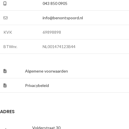
043 850 0905
info@benontspoord.nl
KVK
69898898
BTWnr.
NL001474123B44
Algemene voorwaarden
Privacybeleid
ADRES
Volderstraat 30