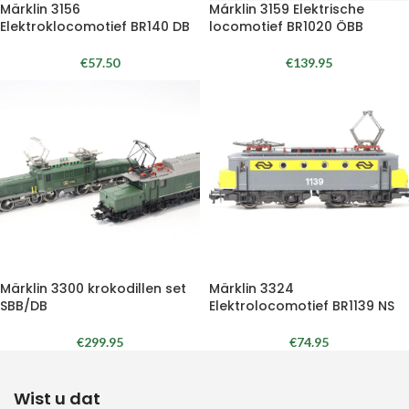
Märklin 3156
Márklin 3159 Elektrische
Elektroklocomotief BR140 DB
locomotief BR1020 ÖBB
€
57.50
€
139.95
Märklin 3300 krokodillen set
Märklin 3324
SBB/DB
Elektrolocomotief BR1139 NS
€
299.95
€
74.95
Wist u dat