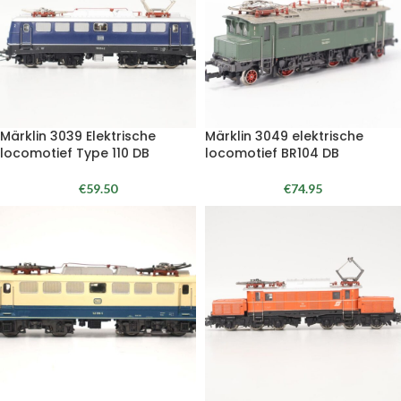
Märklin 3039 Elektrische
Märklin 3049 elektrische
locomotief Type 110 DB
locomotief BR104 DB
€
59.50
€
74.95