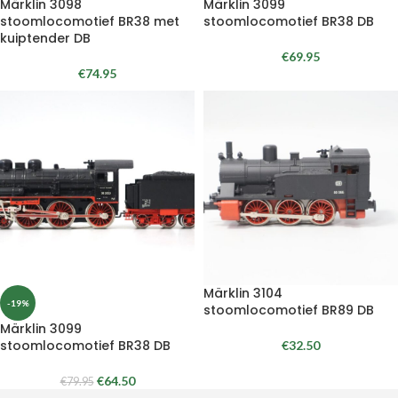
Märklin 3098
Märklin 3099
stoomlocomotief BR38 met
stoomlocomotief BR38 DB
kuiptender DB
€
69.95
€
74.95
Märklin 3104
-19%
stoomlocomotief BR89 DB
Märklin 3099
stoomlocomotief BR38 DB
€
32.50
€
64.50
€
79.95