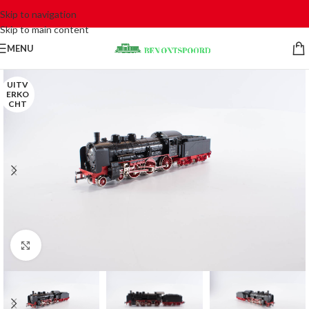
Skip to navigation
Skip to main content
MENU
UITV
ERKO
CHT
Click to enlarge