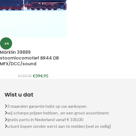
-6%
Märklin 39889
stoomlocomotief BR44 DB
MFX/DCC/sound
€
394.95
€
419.95
Wist u dat
3 maanden garantie hebt op uw aankopen
wij scherpe prijzen hebben , en een groot assortiment
gratis porto in Nederland vanaf € 100,00
u kunt kopen zonder eerst aan te melden [wel zo veilig]