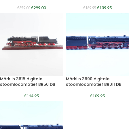
€
299.00
€
139.95
€
359.00
€
169.95
Märklin 3615 digitale
Märklin 3690 digitale
stoomlocomotief BR50 DB
stoomlocomotief BR011 DB
€
114.95
€
109.95