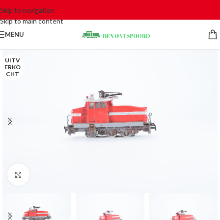
Skip to navigation
Skip to main content
MENU
UITV
ERKO
CHT
Click to enlarge