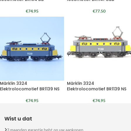
€
74.95
€
77.50
Märklin 3324
Märklin 3324
Elektrolocomotief BR1139 NS
Elektrolocomotief BR1139 NS
€
74.95
€
74.95
Wist u dat
3 maanden garantie hebt op uw aankopen