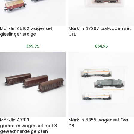
Märklin 45102 wagenset
Märklin 47207 coilwagen set
gieslinger steige
CFL
€
99.95
€
64.95
Märklin 47313
Märklin 4855 wagenset Eva
goederenwagenset met 3
DB
geweatherde geloten