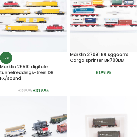
Märklin 37091 BR sggoorrs
-9%
Cargo sprinter BR700DB
Märklin 26510 digitale
tunnelreddings-trein DB
€
199.95
FX/sound
€
319.95
€
349.95