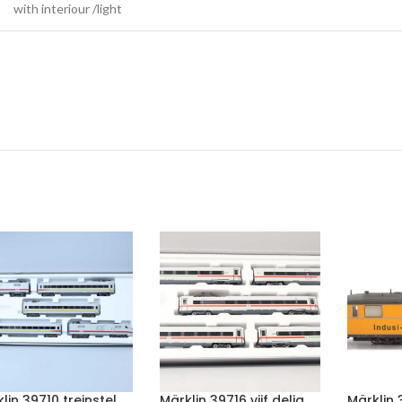
with interiour /light
lin 39710 treinstel
Märklin 39716 vijf delig
Märklin