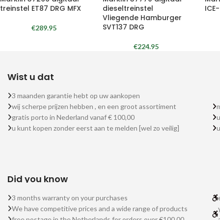
treinstel ET87 DRG MFX
dieseltreinstel
ICE-
Vliegende Hamburger
SVT137 DRG
€
289.95
€
224.95
Wist u dat
3 maanden garantie hebt op uw aankopen
wij scherpe prijzen hebben , en een groot assortiment
m
gratis porto in Nederland vanaf € 100,00
u
u kunt kopen zonder eerst aan te melden [wel zo veilig]
Did you know
3 months warranty on your purchases
We have competitive prices and a wide range of products
free postage in the Netherlands for orders over €100.00