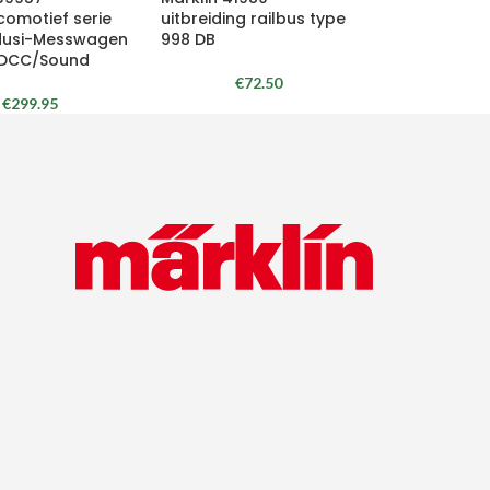
comotief serie
uitbreiding railbus type
dusi-Messwagen
998 DB
/DCC/Sound
€
72.50
€
299.95