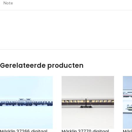
Note
Gerelateerde producten
Märklin 37266 digitaal
Märklin 37770 digitaal
Märk