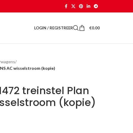
LOGIN / REGISTREER
€
0.00
orwagens
/
 NS AC wisselstroom (kopie)
72 treinstel Plan
sselstroom (kopie)