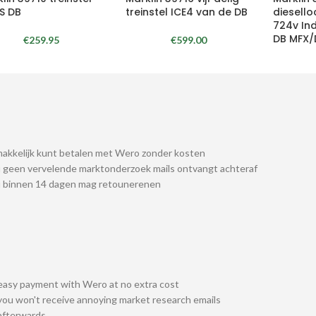
S DB
treinstel ICE4 van de DB
diesello
724v In
DB MFX
€
259.95
€
599.00
akkelijk kunt betalen met Wero zonder kosten
 geen vervelende marktonderzoek mails ontvangt achteraf
u binnen 14 dagen mag retounerenen
easy payment with Wero at no extra cost
you won't receive annoying market research emails
afterwards