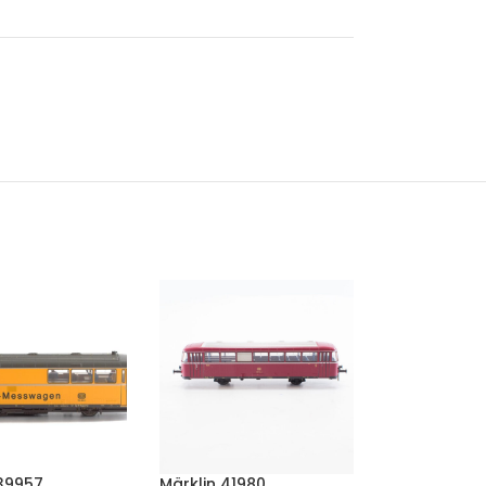
 39957
Märklin 41980