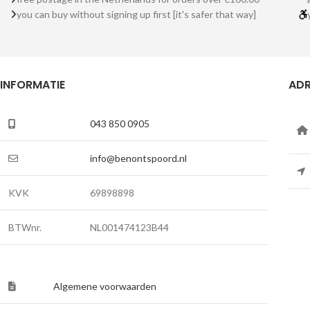
you can buy without signing up first [it's safer that way]
INFORMATIE
ADR
043 850 0905
info@benontspoord.nl
KVK
69898898
BTWnr.
NL001474123B44
Algemene voorwaarden