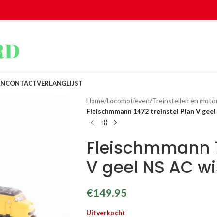
EN
CONTACT
VERLANGLIJST
Home
/
Locomotieven
/
Treinstellen en mot
Fleischmmann 1472 treinstel Plan V geel
Fleischmmann 14
V geel NS AC wi
€
149.95
Uitverkocht