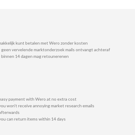
akkelijk kunt betalen met Wero zonder kosten
 geen vervelende marktonderzoek mails ontvangt achteraf
u binnen 14 dagen mag retounerenen
easy payment with Wero at no extra cost
you won't receive annoying market research emails
afterwards
you can return items within 14 days