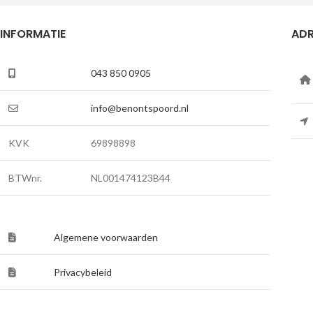
INFORMATIE
ADR
043 850 0905
info@benontspoord.nl
KVK
69898898
BTWnr.
NL001474123B44
Algemene voorwaarden
Privacybeleid