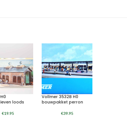
0H0
Vollmer 3532B H0
ieven loods
bouwpakket perron
€
19.95
€
39.95