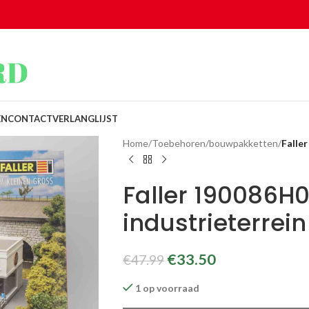
EN
CONTACT
VERLANGLIJST
Home
/
Toebehoren
/
bouwpakketten
/
Falle
Faller 190086H
industrieterrein
€
33.50
€
47.99
1 op voorraad