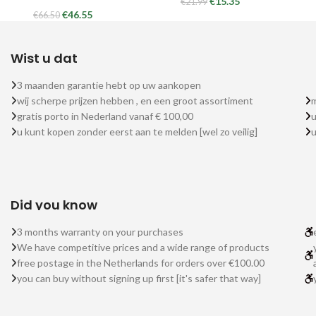
€
15.35
€
21.99
€
46.55
€
66.50
Wist u dat
3 maanden garantie hebt op uw aankopen
wij scherpe prijzen hebben , en een groot assortiment
m
gratis porto in Nederland vanaf € 100,00
u
u kunt kopen zonder eerst aan te melden [wel zo veilig]
Did you know
3 months warranty on your purchases
We have competitive prices and a wide range of products
free postage in the Netherlands for orders over €100.00
you can buy without signing up first [it's safer that way]