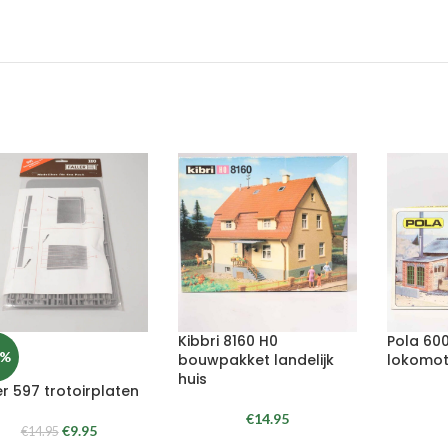
Kibbri 8160 H0
Pola 60
3%
bouwpakket landelijk
lokomot
huis
er 597 trotoirplaten
€
14.95
€
9.95
€
14.95