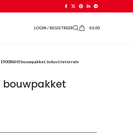
LOGIN / REGISTREER
€
0.00
r 190086H0 bouwpakket industrieterrein
0 bouwpakket