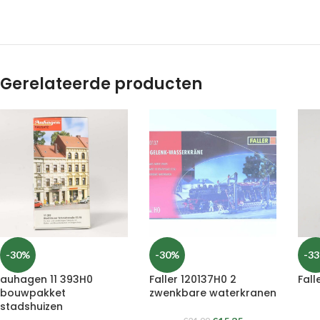
Gerelateerde producten
-30%
-30%
-3
auhagen 11 393H0
Faller 120137H0 2
Fall
bouwpakket
zwenkbare waterkranen
stadshuizen