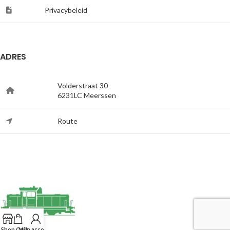
Privacybeleid
ADRES
Volderstraat 30
6231LC Meerssen
Route
Shop
Cart
Mijn account