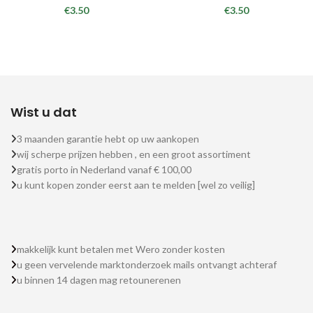
€
3.50
€
3.50
Wist u dat
3 maanden garantie hebt op uw aankopen
wij scherpe prijzen hebben , en een groot assortiment
gratis porto in Nederland vanaf € 100,00
u kunt kopen zonder eerst aan te melden [wel zo veilig]
makkelijk kunt betalen met Wero zonder kosten
u geen vervelende marktonderzoek mails ontvangt achteraf
u binnen 14 dagen mag retounerenen