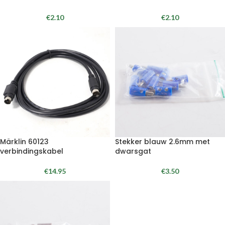
€
2.10
€
2.10
Märklin 60123
Stekker blauw 2.6mm met
verbindingskabel
dwarsgat
€
14.95
€
3.50