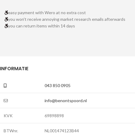
easy payment with Wero at no extra cost
you won't receive annoying market research emails afterwards
you can return items within 14 days
INFORMATIE
043 850 0905
info@benontspoord.nl
KVK
69898898
BTWnr.
NL001474123B44