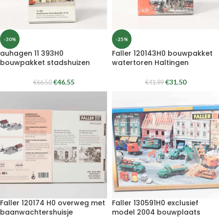
-30%
-25%
auhagen 11 393H0
Faller 120143H0 bouwpakket
bouwpakket stadshuizen
watertoren Haltingen
€
46.55
€
31.50
€
66.50
€
41.99
Faller 120174 H0 overweg met
Faller 130591H0 exclusief
baanwachtershuisje
model 2004 bouwplaats