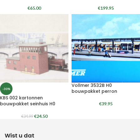
€
65.00
€
199.95
Vollmer 3532B H0
-30%
bouwpakket perron
KBS 002 kartonnen
bouwpakket seinhuis H0
€
39.95
€
24.50
€
34.99
Wist u dat