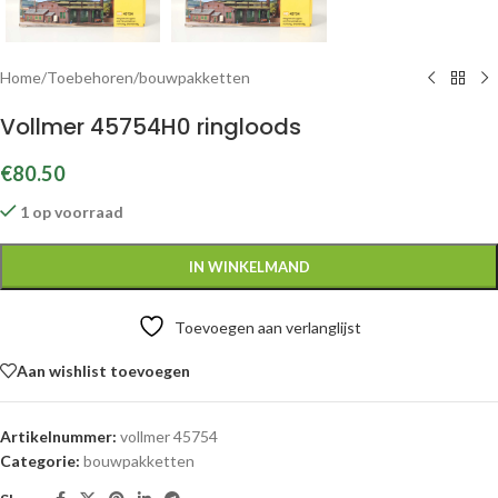
Home
/
Toebehoren
/
bouwpakketten
Vollmer 45754H0 ringloods
€
80.50
1 op voorraad
IN WINKELMAND
Toevoegen aan verlanglijst
Aan wishlist toevoegen
Artikelnummer:
vollmer 45754
Categorie:
bouwpakketten