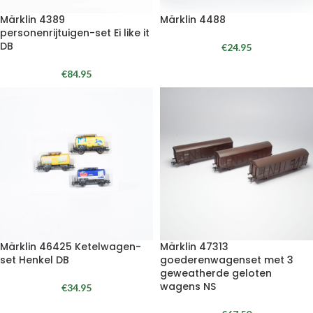
Märklin 4389
Märklin 4488
personenrijtuigen-set Ei like it
DB
€
24.95
€
84.95
Märklin 46425 Ketelwagen-
Märklin 47313
set Henkel DB
goederenwagenset met 3
geweatherde geloten
wagens NS
€
34.95