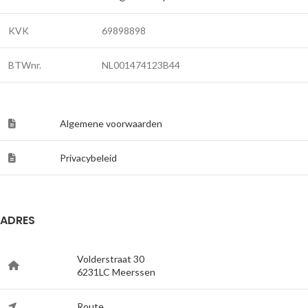
KVK
69898898
BTWnr.
NL001474123B44
Algemene voorwaarden
Privacybeleid
ADRES
Volderstraat 30
6231LC Meerssen
Route