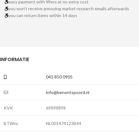
easy payment with Wero at no extra cost
you won't receive annoying market research emails afterwards
you can return items within 14 days
INFORMATIE
043 850 0905
info@benontspoord.nl
KVK
69898898
BTWnr.
NL001474123B44