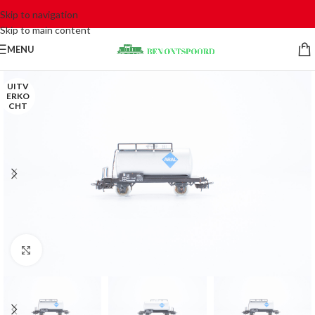
Skip to navigation
Skip to main content
MENU
UITV
ERKO
CHT
Click to enlarge