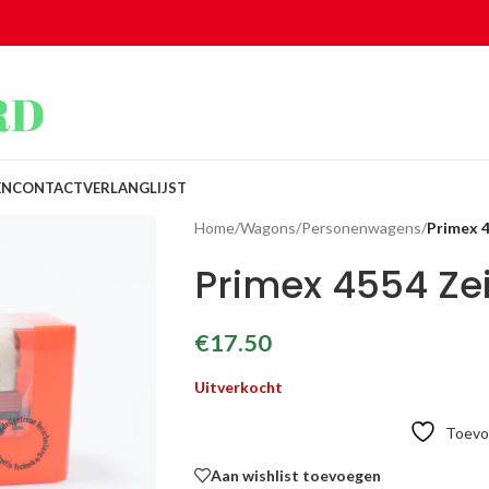
EN
CONTACT
VERLANGLIJST
Home
/
Wagons
/
Personenwagens
/
Primex 
Primex 4554 Ze
€
17.50
Uitverkocht
Toevoe
Aan wishlist toevoegen