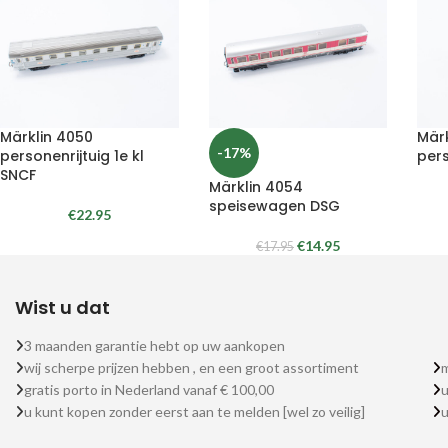
Märklin 4050
Mär
-17%
personenrijtuig 1e kl
per
SNCF
Märklin 4054
speisewagen DSG
€
22.95
€
14.95
€
17.95
Wist u dat
3 maanden garantie hebt op uw aankopen
wij scherpe prijzen hebben , en een groot assortiment
m
gratis porto in Nederland vanaf € 100,00
u
u kunt kopen zonder eerst aan te melden [wel zo veilig]