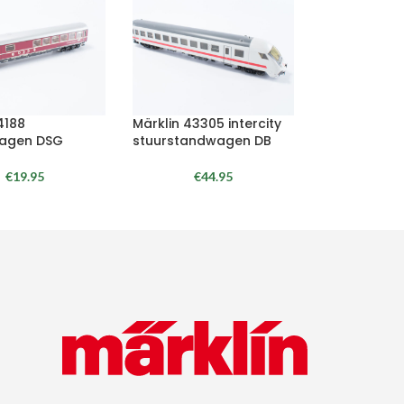
4188
Märklin 43305 intercity
agen DSG
stuurstandwagen DB
€
19.95
€
44.95