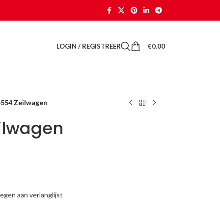
LOGIN / REGISTREER
€
0.00
4554 Zeilwagen
ilwagen
gen aan verlanglijst