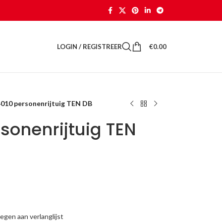
LOGIN / REGISTREER
€
0.00
4010 personenrijtuig TEN DB
sonenrijtuig TEN
gen aan verlanglijst