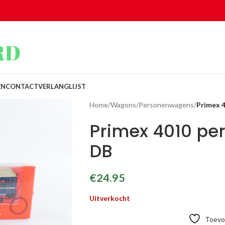
EN
CONTACT
VERLANGLIJST
Home
/
Wagons
/
Personenwagens
/
Primex 
Primex 4010 per
DB
€
24.95
Uitverkocht
Toevoe