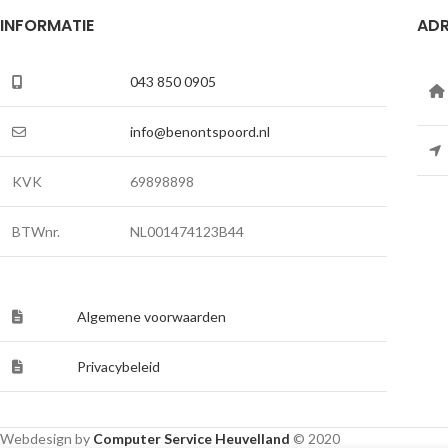
INFORMATIE
ADR
043 850 0905
info@benontspoord.nl
KVK
69898898
BTWnr.
NL001474123B44
Algemene voorwaarden
Privacybeleid
Webdesign by
Computer Service Heuvelland
© 2020