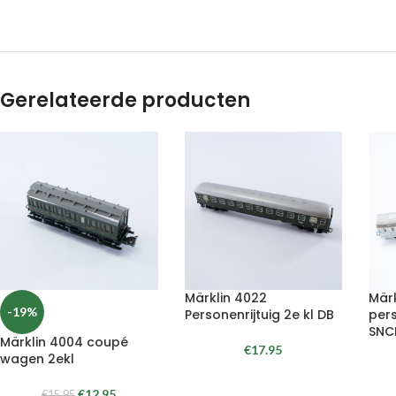
Gerelateerde producten
Märklin 4022
Mär
-19%
Personenrijtuig 2e kl DB
pers
SNC
Märklin 4004 coupé
€
17.95
wagen 2ekl
€
12.95
€
15.95