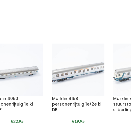
klin 4050
Märklin 4158
Märklin 
onenrijtuig 1e kl
personenrijtuig 1e/2e kl
stuurs
F
DB
silberli
€
22.95
€
19.95