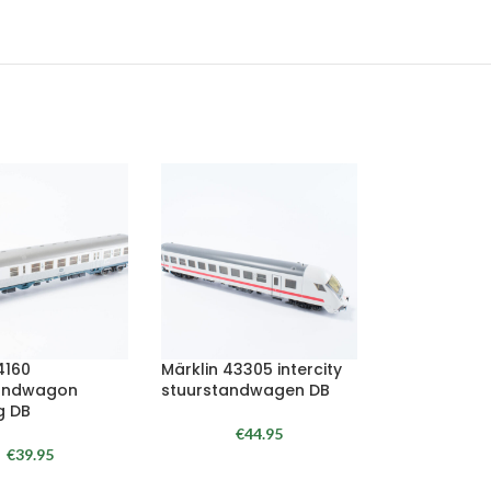
4160
Märklin 43305 intercity
tandwagon
stuurstandwagen DB
ng DB
€
44.95
€
39.95