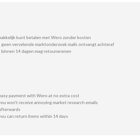
akkelijk kunt betalen met Wero zonder kosten
 geen vervelende marktonderzoek mails ontvangt achteraf
u binnen 14 dagen mag retounerenen
easy payment with Wero at no extra cost
you won't receive annoying market research emails
afterwards
you can return items within 14 days