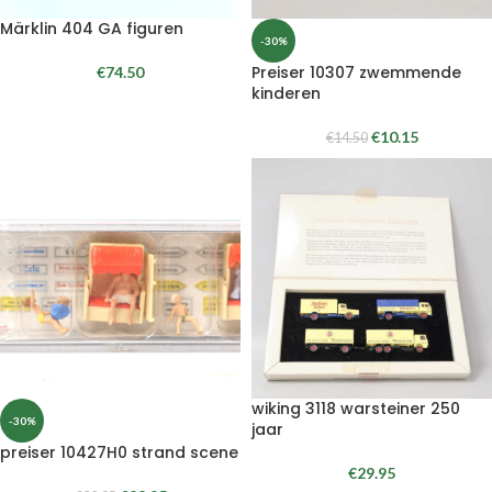
Märklin 404 GA figuren
-30%
Preiser 10307 zwemmende
€
74.50
kinderen
€
10.15
€
14.50
wiking 3118 warsteiner 250
-30%
jaar
preiser 10427H0 strand scene
€
29.95