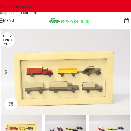
Skip to navigation
Skip to main content
MENU
UITV
ERKO
CHT
Click to enlarge