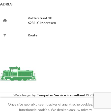
ADRES
Volderstraat 30
6231LC Meerssen
Route
Webdesign by
Computer Service Heuvelland
© 2020
Onze site gebruikt geen tracker of analytische cookies, alleen
Shop
Cart
Mijn account
functionele cookies. We denken aan uw privacy.