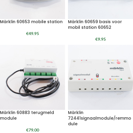
Märklin 60653 mobile station
Märklin 60659 basis voor
mobil station 60652
€
49.95
€
9.95
Märklin 60883 terugmeld
Märklin
module
72441signaalmodule/remmo
dule
€
79.00