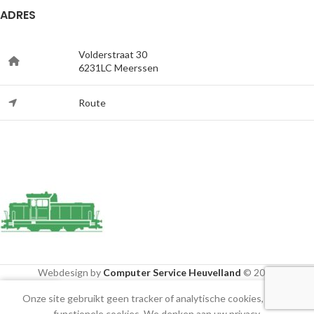
ADRES
Volderstraat 30
6231LC Meerssen
Route
Webdesign by
Computer Service Heuvelland
© 2020
Onze site gebruikt geen tracker of analytische cookies, alleen
Shop
Cart
Mijn account
functionele cookies. We denken aan uw privacy.