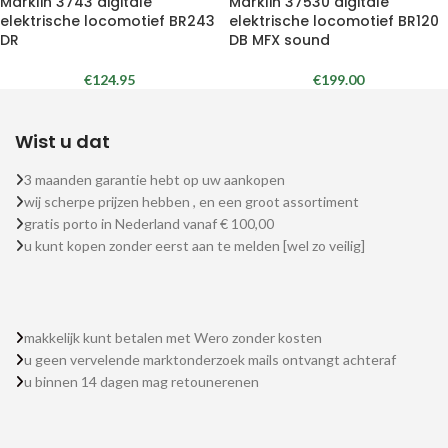
Märklin 3743 digitale
Märklin 37530 digitale
elektrische locomotief BR243
elektrische locomotief BR120
DR
DB MFX sound
€
124.95
€
199.00
Wist u dat
3 maanden garantie hebt op uw aankopen
wij scherpe prijzen hebben , en een groot assortiment
gratis porto in Nederland vanaf € 100,00
u kunt kopen zonder eerst aan te melden [wel zo veilig]
makkelijk kunt betalen met Wero zonder kosten
u geen vervelende marktonderzoek mails ontvangt achteraf
u binnen 14 dagen mag retounerenen