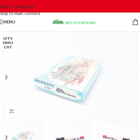
Skip to navigation
Skip to main content
MENU
UITV
ERKO
CHT
Click to enlarge