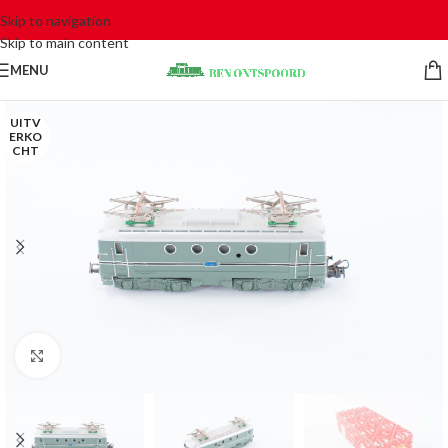
Skip to navigation
Skip to main content
MENU
UITV
ERKO
CHT
Click to enlarge