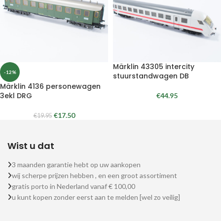
Märklin 43305 intercity
-12%
stuurstandwagen DB
Märklin 4136 personewagen
3ekl DRG
€
44.95
€
17.50
€
19.95
Wist u dat
3 maanden garantie hebt op uw aankopen
wij scherpe prijzen hebben , en een groot assortiment
gratis porto in Nederland vanaf € 100,00
u kunt kopen zonder eerst aan te melden [wel zo veilig]