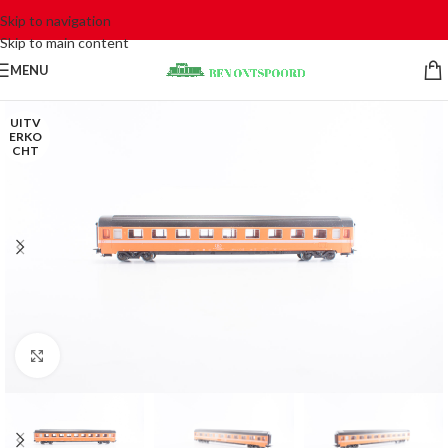
Skip to navigation
Skip to main content
MENU
UITV
ERKO
CHT
Click to enlarge