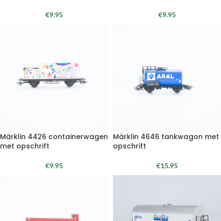
€
9.95
€
9.95
Märklin 4426 containerwagen
Märklin 4646 tankwagon met
met opschrift
opschrift
€
9.95
€
15.95