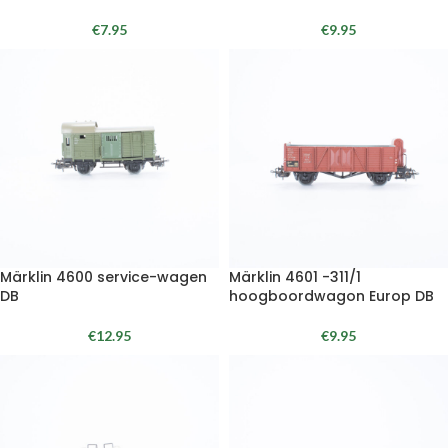
€
7.95
€
9.95
Märklin 4600 service-wagen
Märklin 4601 -311/1
DB
hoogboordwagon Europ DB
€
12.95
€
9.95