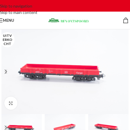
Skip to navigation
Skip to main content
MENU
UITV
ERKO
CHT
Click to enlarge