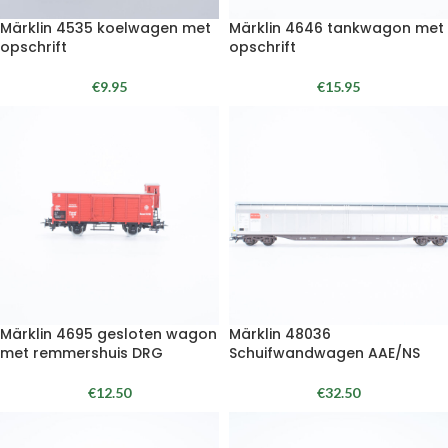
Märklin 4535 koelwagen met
Märklin 4646 tankwagon met
opschrift
opschrift
€
9.95
€
15.95
Märklin 4695 gesloten wagon
Märklin 48036
met remmershuis DRG
Schuifwandwagen AAE/NS
€
12.50
€
32.50