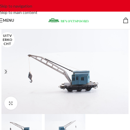
Skip to navigation
Skip to main content
MENU
UITV
ERKO
CHT
Click to enlarge