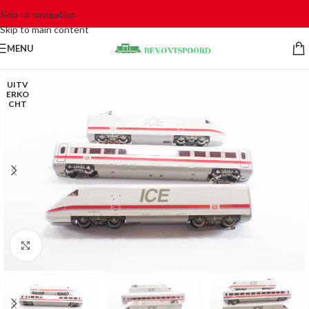
Skip to navigation
Skip to main content
MENU
UITV
ERKO
CHT
Click to enlarge