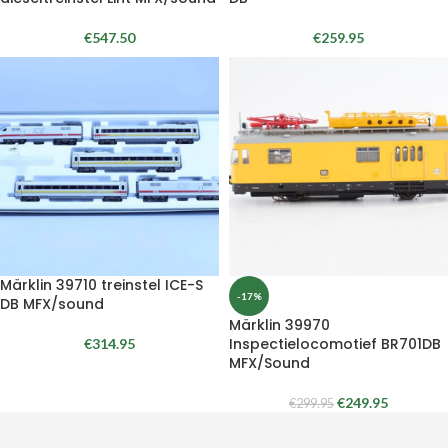
€
547.50
€
259.95
Märklin 39710 treinstel ICE-S
-17%
DB MFX/sound
Märklin 39970
Inspectielocomotief BR701DB
€
314.95
MFX/Sound
€
249.95
€
299.95