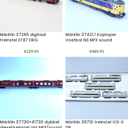
Märklin 37265 digitaal
Märklin 37421.1 Koploper
treinstel ET87 DRG
Voetbal NS MFX sound
€
229.95
€
489.95
Märklin 37730+41730 dubbel
Märklin 39710 treinstel ICE-S
dieseltreinstel Lint MFX/sound
DB