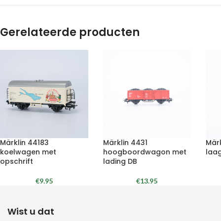
Gerelateerde producten
Märklin 44183
Märklin 4431
Mär
koelwagen met
hoogboordwagon met
laa
opschrift
lading DB
€
9.95
€
13.95
Wist u dat