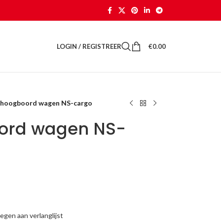
LOGIN / REGISTREER
€
0.00
 hoogboord wagen NS-cargo
oord wagen NS-
gen aan verlanglijst