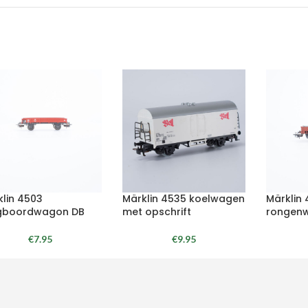
klin 4503
Märklin 4535 koelwagen
Märklin
gboordwagon DB
met opschrift
rongen
€
7.95
€
9.95