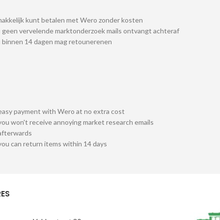
akkelijk kunt betalen met Wero zonder kosten
 geen vervelende marktonderzoek mails ontvangt achteraf
u binnen 14 dagen mag retounerenen
easy payment with Wero at no extra cost
you won't receive annoying market research emails
afterwards
you can return items within 14 days
ES