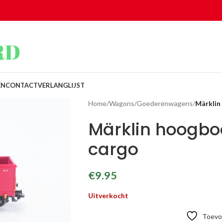
EN
CONTACT
VERLANGLIJST
Home
/
Wagons
/
Goederenwagens
/
Märklin
Märklin hoogb
cargo
€
9.95
Uitverkocht
Toevoe