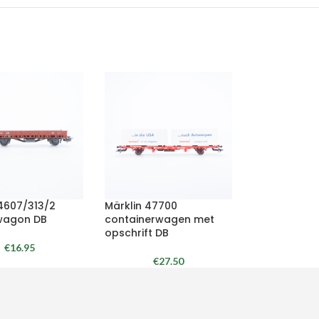
 4607/313/2
Märklin 47700
wagon DB
containerwagen met
opschrift DB
€
16.95
€
27.50