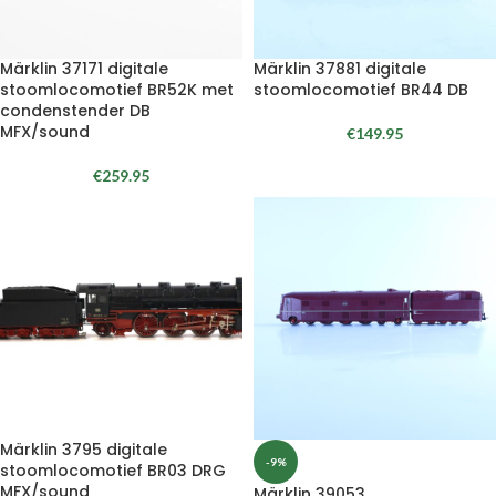
Märklin 37171 digitale
Märklin 37881 digitale
stoomlocomotief BR52K met
stoomlocomotief BR44 DB
condenstender DB
MFX/sound
€
149.95
€
259.95
Märklin 3795 digitale
-9%
stoomlocomotief BR03 DRG
MFX/sound
Märklin 39053