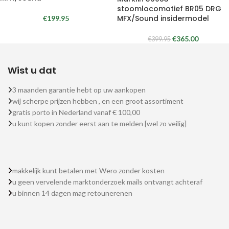
stoomlocomotief BR05 DRG
MFX/Sound insidermodel
€
199.95
€
365.00
€
399.95
Wist u dat
3 maanden garantie hebt op uw aankopen
wij scherpe prijzen hebben , en een groot assortiment
gratis porto in Nederland vanaf € 100,00
u kunt kopen zonder eerst aan te melden [wel zo veilig]
makkelijk kunt betalen met Wero zonder kosten
u geen vervelende marktonderzoek mails ontvangt achteraf
u binnen 14 dagen mag retounerenen