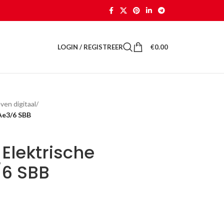
LOGIN / REGISTREER
€
0.00
ven digitaal
/
 Ae3/6 SBB
 Elektrische
/6 SBB