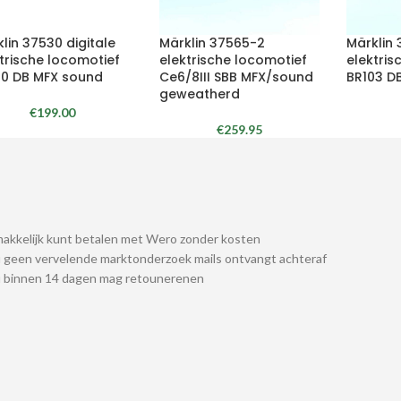
lin 37530 digitale
Märklin 37565-2
Märklin 
trische locomotief
elektrische locomotief
elektris
20 DB MFX sound
Ce6/8III SBB MFX/sound
BR103 D
geweatherd
€
199.00
€
259.95
akkelijk kunt betalen met Wero zonder kosten
 geen vervelende marktonderzoek mails ontvangt achteraf
u binnen 14 dagen mag retounerenen