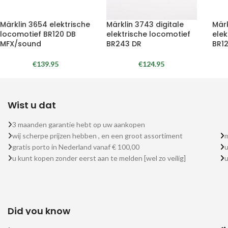
Märklin 3654 elektrische
Märklin 3743 digitale
Märk
locomotief BR120 DB
elektrische locomotief
elek
MFX/sound
BR243 DR
BR1
€
139.95
€
124.95
Wist u dat
3 maanden garantie hebt op uw aankopen
wij scherpe prijzen hebben , en een groot assortiment
m
gratis porto in Nederland vanaf € 100,00
u
u kunt kopen zonder eerst aan te melden [wel zo veilig]
Did you know