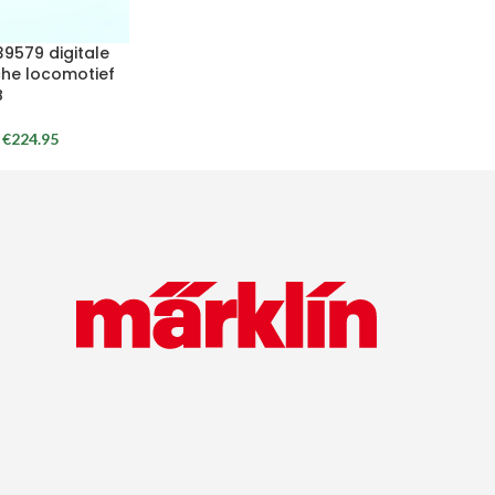
39579 digitale
che locomotief
B
€
224.95