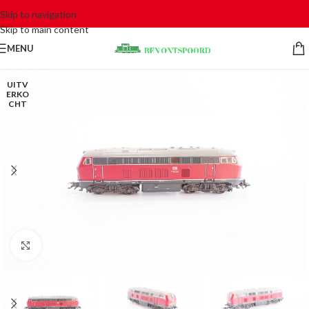
Skip to navigation
Skip to main content
MENU
UITV
ERKO
CHT
Click to enlarge