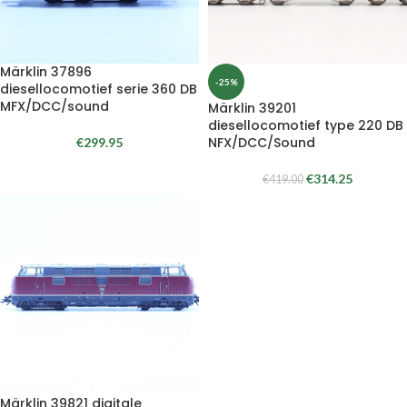
Märklin 37896
-25%
diesellocomotief serie 360 DB
MFX/DCC/sound
Märklin 39201
diesellocomotief type 220 DB
NFX/DCC/Sound
€
299.95
€
314.25
€
419.00
Märklin 39821 digitale