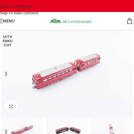
Skip to navigation
Skip to main content
MENU
UITV
ERKO
CHT
Click to enlarge