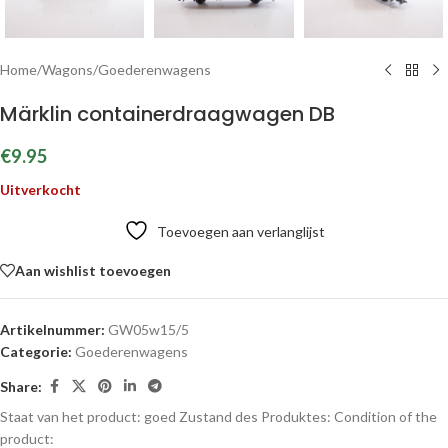
Home
/
Wagons
/
Goederenwagens
Märklin containerdraagwagen DB
€
9.95
Uitverkocht
Toevoegen aan verlanglijst
Aan wishlist toevoegen
Artikelnummer:
GW05w15/5
Categorie:
Goederenwagens
Share:
Staat van het product: goed
Zustand des Produktes:
Condition of the
product: