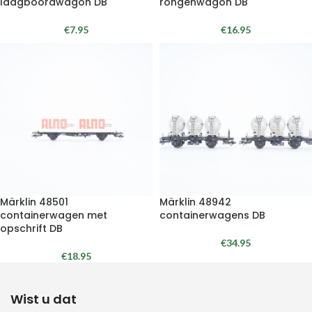
laagboordwagon DB
rongenwagon DB
€
7.95
€
16.95
Märklin 48501
Märklin 48942
containerwagen met
containerwagens DB
opschrift DB
€
34.95
€
18.95
Wist u dat