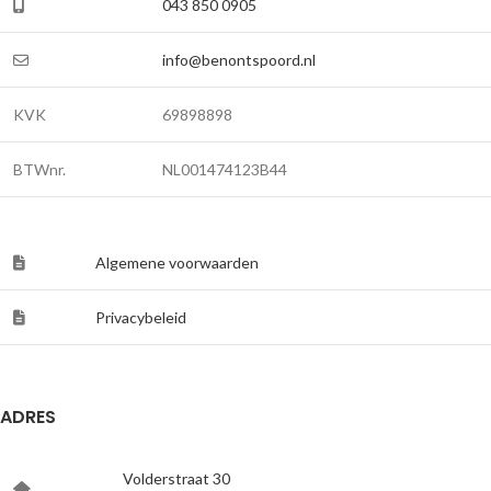
043 850 0905
info@benontspoord.nl
KVK
69898898
BTWnr.
NL001474123B44
Algemene voorwaarden
Privacybeleid
ADRES
Volderstraat 30