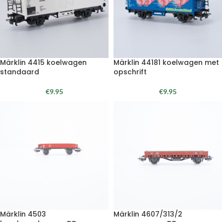
Märklin 4415 koelwagen
Märklin 44181 koelwagen met
standaard
opschrift
€
9.95
€
9.95
Märklin 4503
Märklin 4607/313/2