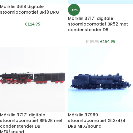
Märklin 3618 digitale
-18%
stoomlocomotief BR18 DRG
Märklin 37171 digitale
stoomlocomotief BR52 met
€
114.95
condenstender DB
€
154.95
€
189.95
Märklin 37171 digitale
Märklin 37969
stoomlocomotief BR52K met
stoomlocomotief Gt2x4/4
condenstender DB
DRB MFX/sound
MFX/sound