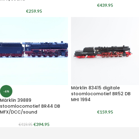
€
439.95
€
259.95
Märklin 83415 digitale
-6%
stoomlocomotief BR52 DB
MHI 1994
Märklin 39889
stoomlocomotief BR44 DB
MFX/DCC/sound
€
159.95
€
394.95
€
419.95