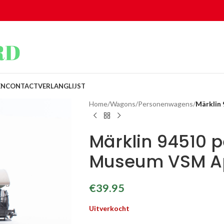
EN
CONTACT
VERLANGLIJST
Home
/
Wagons
/
Personenwagens
/
Märklin
Märklin 94510
Museum VSM A
€
39.95
Uitverkocht