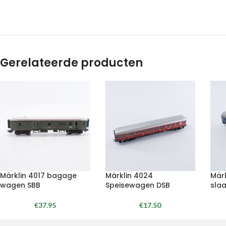
Gerelateerde producten
Märklin 4017 bagage
Märklin 4024
Mär
wagen SBB
Speisewagen DSB
sla
€
37.95
€
17.50