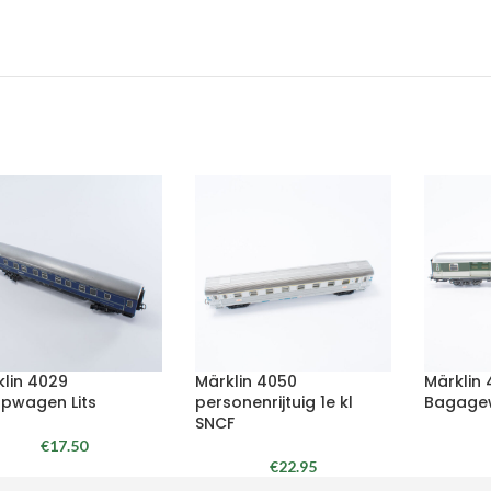
klin 4029
Märklin 4050
Märklin
apwagen Lits
personenrijtuig 1e kl
Bagage
SNCF
€
17.50
€
22.95