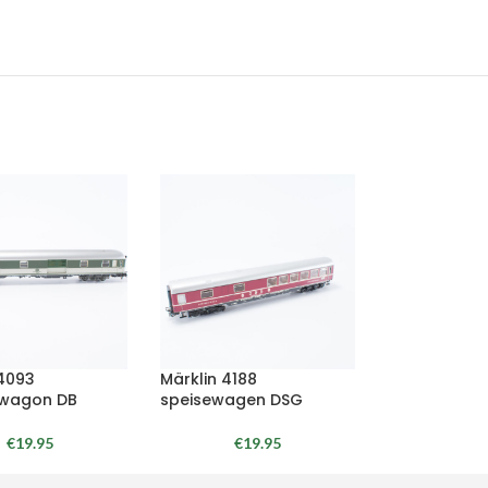
 4093
Märklin 4188
wagon DB
speisewagen DSG
€
19.95
€
19.95