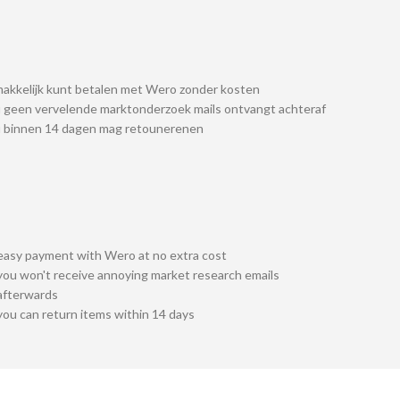
akkelijk kunt betalen met Wero zonder kosten
 geen vervelende marktonderzoek mails ontvangt achteraf
u binnen 14 dagen mag retounerenen
easy payment with Wero at no extra cost
you won't receive annoying market research emails
afterwards
you can return items within 14 days