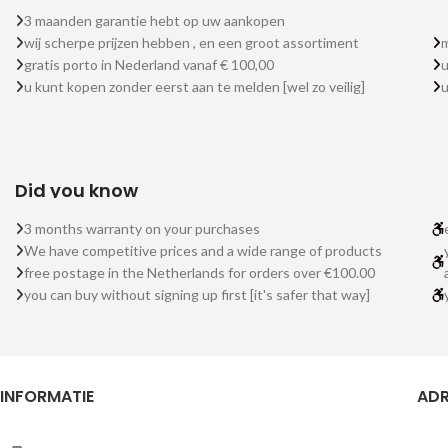
3 maanden garantie hebt op uw aankopen
wij scherpe prijzen hebben , en een groot assortiment
m
gratis porto in Nederland vanaf € 100,00
u
u kunt kopen zonder eerst aan te melden [wel zo veilig]
Did you know
3 months warranty on your purchases
We have competitive prices and a wide range of products
free postage in the Netherlands for orders over €100.00
you can buy without signing up first [it's safer that way]
INFORMATIE
ADR