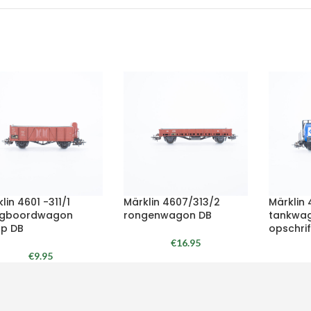
lin 4601 -311/1
Märklin 4607/313/2
Märklin
gboordwagon
rongenwagon DB
tankwa
op DB
opschrif
€
16.95
€
9.95