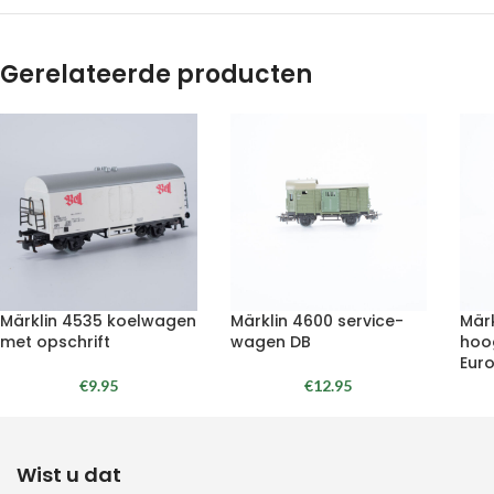
Gerelateerde producten
Märklin 4535 koelwagen
Märklin 4600 service-
Märk
met opschrift
wagen DB
hoo
Eur
€
9.95
€
12.95
Wist u dat