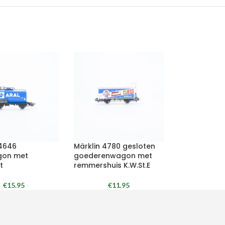
 4646
Märklin 4780 gesloten
gon met
goederenwagon met
t
remmershuis K.W.St.E
€
15.95
€
11.95