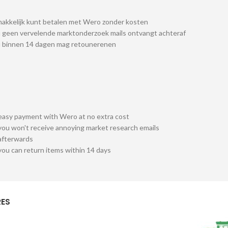
akkelijk kunt betalen met Wero zonder kosten
 geen vervelende marktonderzoek mails ontvangt achteraf
u binnen 14 dagen mag retounerenen
easy payment with Wero at no extra cost
you won't receive annoying market research emails
afterwards
you can return items within 14 days
ES