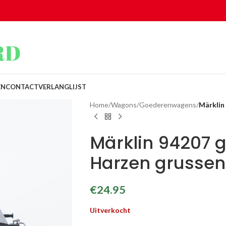
EN
CONTACT
VERLANGLIJST
Home
/
Wagons
/
Goederenwagens
/
Märklin
Märklin 94207 
Harzen grussenl
€
24.95
Uitverkocht