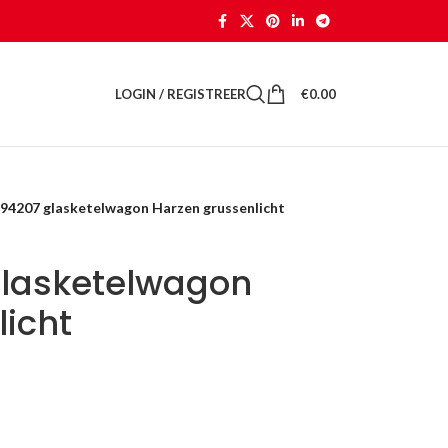
LOGIN / REGISTREER
€
0.00
 94207 glasketelwagon Harzen grussenlicht
glasketelwagon
icht