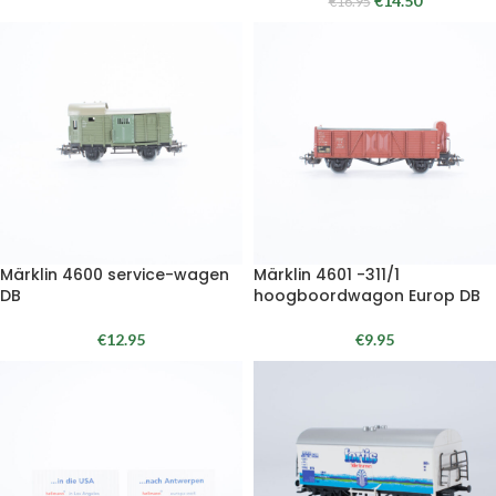
€
14.50
€
16.95
Märklin 4600 service-wagen
Märklin 4601 -311/1
DB
hoogboordwagon Europ DB
€
12.95
€
9.95