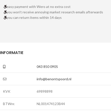
easy payment with Wero at no extra cost
you won't receive annoying market research emails afterwards
you can return items within 14 days
INFORMATIE
043 850 0905
info@benontspoord.nl
KVK
69898898
BTWnr.
NL001474123B44